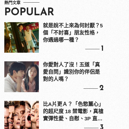
熱門文章
POPULAR
就是說不上來為何討厭？5
個「不討喜」朋友性格，
你遇過哪一種？
1
你愛對人了沒！五道「真
愛自問」識別你的伴侶是
對的人嗎？
2
比A片更Ａ？「色慾薰心」
的超尺度 18 禁電影，真槍
實彈性愛、自慰、3P 直接
上！
3