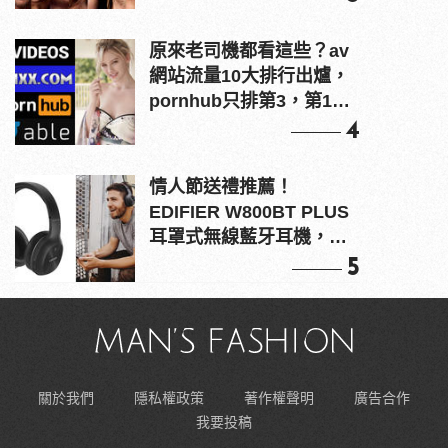
原來老司機都看這些？av
網站流量10大排行出爐，
pornhub只排第3，第1名
竟是他？
4
情人節送禮推薦！
EDIFIER W800BT PLUS
耳罩式無線藍牙耳機，在
耳邊傾訴甜言蜜語
5
關於我們
隱私權政策
著作權聲明
廣告合作
我要投稿