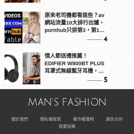
原來老司機都看這些？av
網站流量10大排行出爐，
pornhub只排第3，第1名
竟是他？
4
情人節送禮推薦！
EDIFIER W800BT PLUS
耳罩式無線藍牙耳機，在
耳邊傾訴甜言蜜語
5
關於我們
隱私權政策
著作權聲明
廣告合作
我要投稿