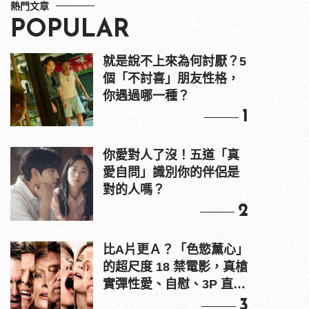
熱門文章
POPULAR
就是說不上來為何討厭？5
個「不討喜」朋友性格，
你遇過哪一種？
1
你愛對人了沒！五道「真
愛自問」識別你的伴侶是
對的人嗎？
2
比A片更Ａ？「色慾薰心」
的超尺度 18 禁電影，真槍
實彈性愛、自慰、3P 直接
上！
3