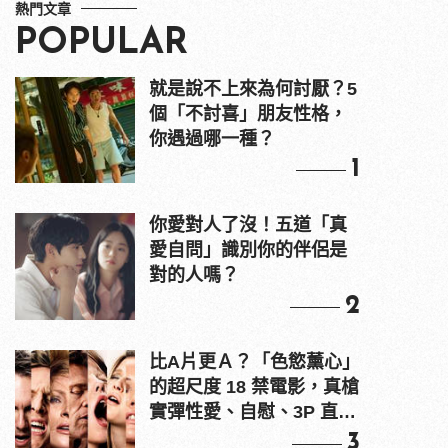
熱門文章
POPULAR
就是說不上來為何討厭？5
個「不討喜」朋友性格，
你遇過哪一種？
1
你愛對人了沒！五道「真
愛自問」識別你的伴侶是
對的人嗎？
2
比A片更Ａ？「色慾薰心」
的超尺度 18 禁電影，真槍
實彈性愛、自慰、3P 直接
上！
3