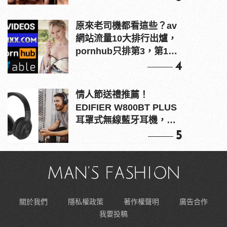
原來老司機都看這些？av
網站流量10大排行出爐，
pornhub只排第3，第1名
竟是他？
4
情人節送禮推薦！
EDIFIER W800BT PLUS
耳罩式無線藍牙耳機，在
耳邊傾訴甜言蜜語
5
關於我們
隱私權政策
著作權聲明
廣告合作
我要投稿