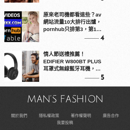
原來老司機都看這些？av
網站流量10大排行出爐，
pornhub只排第3，第1名
竟是他？
4
情人節送禮推薦！
EDIFIER W800BT PLUS
耳罩式無線藍牙耳機，在
耳邊傾訴甜言蜜語
5
關於我們
隱私權政策
著作權聲明
廣告合作
我要投稿