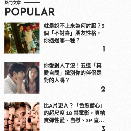
熱門文章
POPULAR
就是說不上來為何討厭？5
個「不討喜」朋友性格，
你遇過哪一種？
1
你愛對人了沒！五道「真
愛自問」識別你的伴侶是
對的人嗎？
2
比A片更Ａ？「色慾薰心」
的超尺度 18 禁電影，真槍
實彈性愛、自慰、3P 直接
上！
3