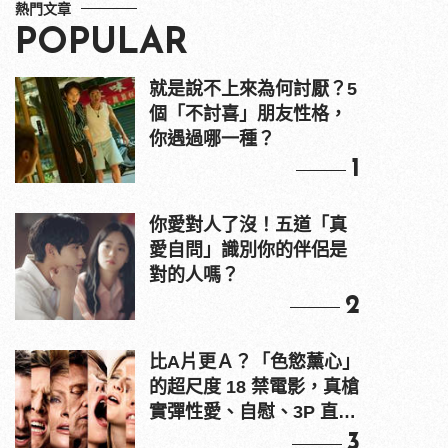
熱門文章
POPULAR
就是說不上來為何討厭？5
個「不討喜」朋友性格，
你遇過哪一種？
1
你愛對人了沒！五道「真
愛自問」識別你的伴侶是
對的人嗎？
2
比A片更Ａ？「色慾薰心」
的超尺度 18 禁電影，真槍
實彈性愛、自慰、3P 直接
上！
3