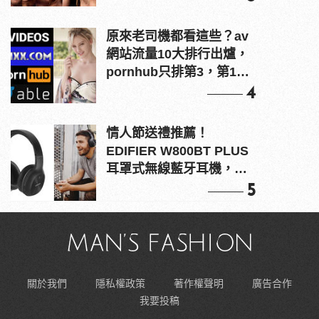
原來老司機都看這些？av
網站流量10大排行出爐，
pornhub只排第3，第1名
竟是他？
4
情人節送禮推薦！
EDIFIER W800BT PLUS
耳罩式無線藍牙耳機，在
耳邊傾訴甜言蜜語
5
關於我們
隱私權政策
著作權聲明
廣告合作
我要投稿