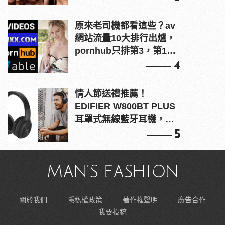
原來老司機都看這些？av
網站流量10大排行出爐，
pornhub只排第3，第1名
竟是他？
4
情人節送禮推薦！
EDIFIER W800BT PLUS
耳罩式無線藍牙耳機，在
耳邊傾訴甜言蜜語
5
關於我們
隱私權政策
著作權聲明
廣告合作
我要投稿