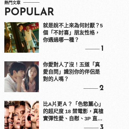
熱門文章
POPULAR
就是說不上來為何討厭？5
個「不討喜」朋友性格，
你遇過哪一種？
1
你愛對人了沒！五道「真
愛自問」識別你的伴侶是
對的人嗎？
2
比A片更Ａ？「色慾薰心」
的超尺度 18 禁電影，真槍
實彈性愛、自慰、3P 直接
上！
3