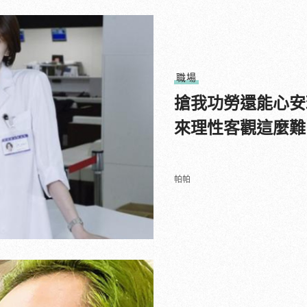
職場
搶我功勞還能心安
來理性客觀這麼難
帕帕