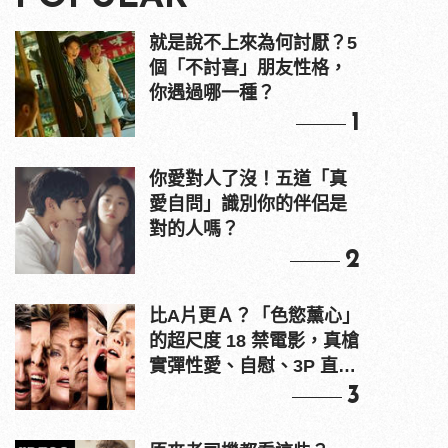
就是說不上來為何討厭？5
個「不討喜」朋友性格，
你遇過哪一種？
1
你愛對人了沒！五道「真
愛自問」識別你的伴侶是
對的人嗎？
2
比A片更Ａ？「色慾薰心」
的超尺度 18 禁電影，真槍
實彈性愛、自慰、3P 直接
上！
3