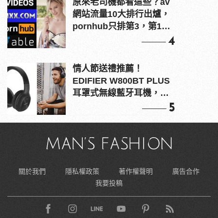
原來老司機都看這些？av
網站流量10大排行出爐，
pornhub只排第3，第1名
竟是他？
4
情人節送禮推薦！
EDIFIER W800BT PLUS
耳罩式無線藍牙耳機，在
耳邊傾訴甜言蜜語
5
關於我們
隱私權政策
著作權聲明
廣告合作
我要投稿