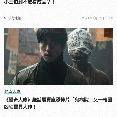
小三怕到不敢看成品？！
MF流行速報
2021年7月27日 15:00
怪奇大廈
《怪奇大廈》繼話題賣座恐怖片「鬼病院」又一韓國
凶宅靈異大作！