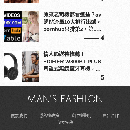
原來老司機都看這些？av
網站流量10大排行出爐，
pornhub只排第3，第1名
竟是他？
4
情人節送禮推薦！
EDIFIER W800BT PLUS
耳罩式無線藍牙耳機，在
耳邊傾訴甜言蜜語
5
關於我們
隱私權政策
著作權聲明
廣告合作
我要投稿