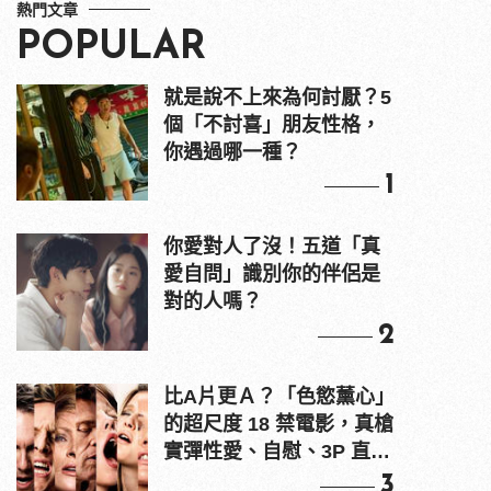
熱門文章
POPULAR
就是說不上來為何討厭？5
個「不討喜」朋友性格，
你遇過哪一種？
1
你愛對人了沒！五道「真
愛自問」識別你的伴侶是
對的人嗎？
2
比A片更Ａ？「色慾薰心」
的超尺度 18 禁電影，真槍
實彈性愛、自慰、3P 直接
上！
3