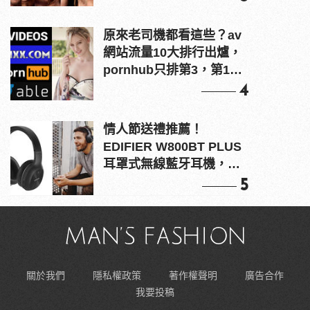
原來老司機都看這些？av
網站流量10大排行出爐，
pornhub只排第3，第1名
竟是他？
4
情人節送禮推薦！
EDIFIER W800BT PLUS
耳罩式無線藍牙耳機，在
耳邊傾訴甜言蜜語
5
關於我們
隱私權政策
著作權聲明
廣告合作
我要投稿