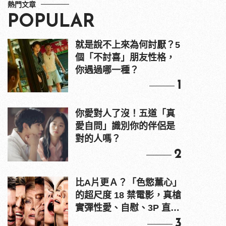
熱門文章
POPULAR
就是說不上來為何討厭？5
個「不討喜」朋友性格，
你遇過哪一種？
1
你愛對人了沒！五道「真
愛自問」識別你的伴侶是
對的人嗎？
2
比A片更Ａ？「色慾薰心」
的超尺度 18 禁電影，真槍
實彈性愛、自慰、3P 直接
上！
3