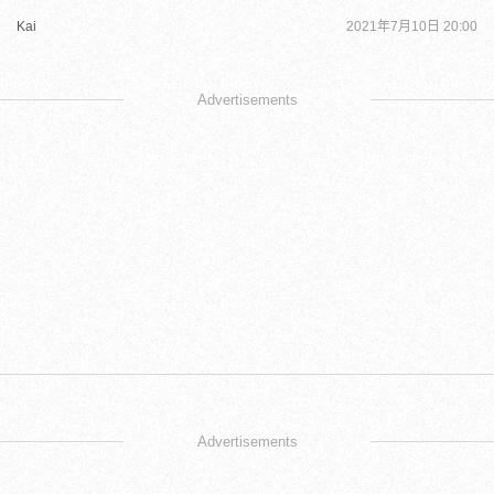
Kai
2021年7月10日 20:00
Advertisements
Advertisements