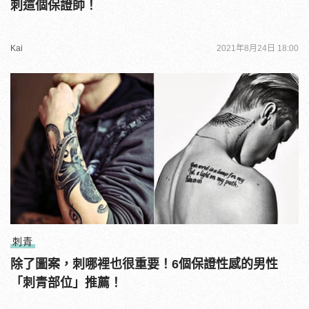
刺這個保證帥！
Kai
2021年8月24日 18:00
刺青
除了圖案，刺哪裡也很重要！6個保證性感的男性
「刺青部位」推薦！