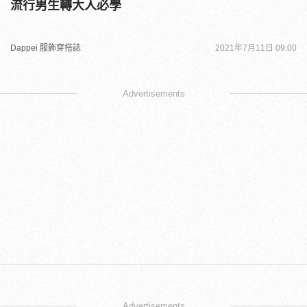
流行男生轉大人必學
Dappei 服飾穿搭誌
2021年7月11日 09:00
Advertisements
Advertisements