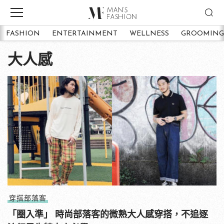
FASHION
ENTERTAINMENT
WELLNESS
GROOMING
大人感
穿搭部落客
「圈入準」 時尚部落客的微熟大人感穿搭，不追逐