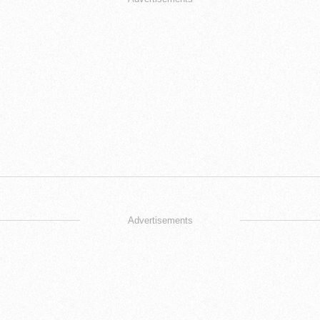
Advertisements