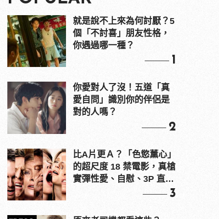
就是說不上來為何討厭？5
個「不討喜」朋友性格，
你遇過哪一種？
1
你愛對人了沒！五道「真
愛自問」識別你的伴侶是
對的人嗎？
2
比A片更Ａ？「色慾薰心」
的超尺度 18 禁電影，真槍
實彈性愛、自慰、3P 直接
上！
3