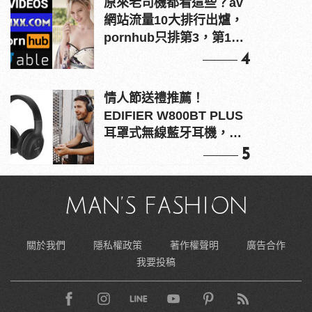
原來老司機都看這些？av
網站流量10大排行出爐，
pornhub只排第3，第1名
竟是他？
4
情人節送禮推薦！
EDIFIER W800BT PLUS
耳罩式無線藍牙耳機，在
耳邊傾訴甜言蜜語
5
關於我們
隱私權政策
著作權聲明
廣告合作
我要投稿