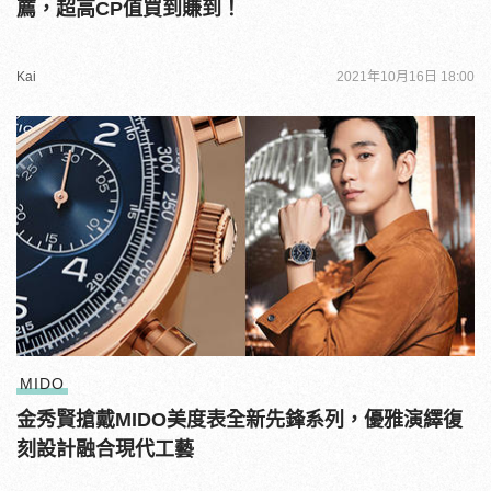
薦，超高CP值買到賺到！
Kai
2021年10月16日 18:00
MIDO
金秀賢搶戴MIDO美度表全新先鋒系列，優雅演繹復
刻設計融合現代工藝