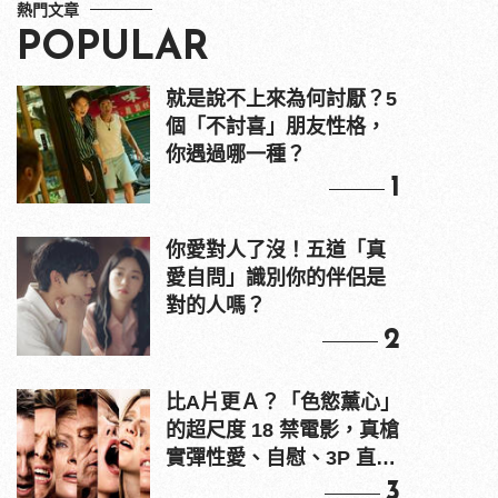
熱門文章
POPULAR
就是說不上來為何討厭？5
個「不討喜」朋友性格，
你遇過哪一種？
1
你愛對人了沒！五道「真
愛自問」識別你的伴侶是
對的人嗎？
2
比A片更Ａ？「色慾薰心」
的超尺度 18 禁電影，真槍
實彈性愛、自慰、3P 直接
上！
3