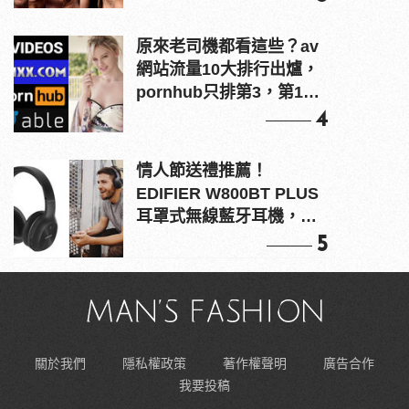
原來老司機都看這些？av
網站流量10大排行出爐，
pornhub只排第3，第1名
竟是他？
4
情人節送禮推薦！
EDIFIER W800BT PLUS
耳罩式無線藍牙耳機，在
耳邊傾訴甜言蜜語
5
關於我們
隱私權政策
著作權聲明
廣告合作
我要投稿