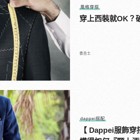
風格穿搭
穿上西裝就OK？
香吉士
dappei搭配
【 Dappei服