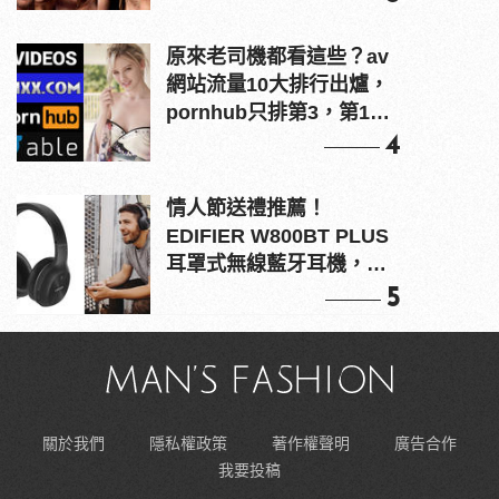
原來老司機都看這些？av
網站流量10大排行出爐，
pornhub只排第3，第1名
竟是他？
4
情人節送禮推薦！
EDIFIER W800BT PLUS
耳罩式無線藍牙耳機，在
耳邊傾訴甜言蜜語
5
關於我們
隱私權政策
著作權聲明
廣告合作
我要投稿