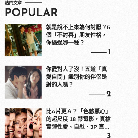
熱門文章
POPULAR
就是說不上來為何討厭？5
個「不討喜」朋友性格，
你遇過哪一種？
1
你愛對人了沒！五道「真
愛自問」識別你的伴侶是
對的人嗎？
2
比A片更Ａ？「色慾薰心」
的超尺度 18 禁電影，真槍
實彈性愛、自慰、3P 直接
上！
3