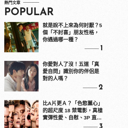
熱門文章
POPULAR
就是說不上來為何討厭？5
個「不討喜」朋友性格，
你遇過哪一種？
1
你愛對人了沒！五道「真
愛自問」識別你的伴侶是
對的人嗎？
2
比A片更Ａ？「色慾薰心」
的超尺度 18 禁電影，真槍
實彈性愛、自慰、3P 直接
上！
3