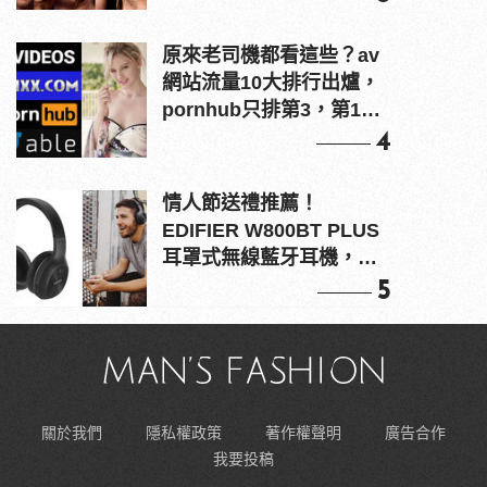
原來老司機都看這些？av
網站流量10大排行出爐，
pornhub只排第3，第1名
竟是他？
4
情人節送禮推薦！
EDIFIER W800BT PLUS
耳罩式無線藍牙耳機，在
耳邊傾訴甜言蜜語
5
關於我們
隱私權政策
著作權聲明
廣告合作
我要投稿