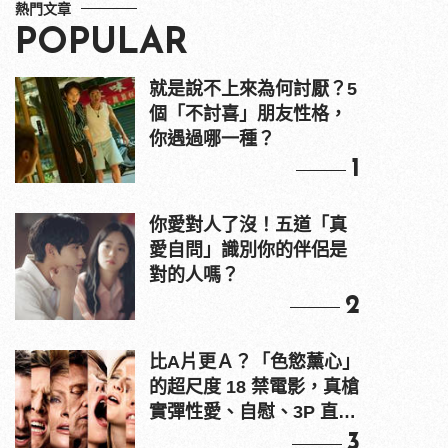
熱門文章
POPULAR
就是說不上來為何討厭？5
個「不討喜」朋友性格，
你遇過哪一種？
1
你愛對人了沒！五道「真
愛自問」識別你的伴侶是
對的人嗎？
2
比A片更Ａ？「色慾薰心」
的超尺度 18 禁電影，真槍
實彈性愛、自慰、3P 直接
上！
3