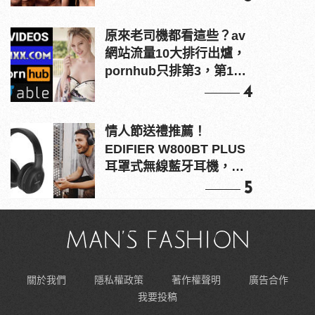
原來老司機都看這些？av
網站流量10大排行出爐，
pornhub只排第3，第1名
竟是他？
4
情人節送禮推薦！
EDIFIER W800BT PLUS
耳罩式無線藍牙耳機，在
耳邊傾訴甜言蜜語
5
關於我們
隱私權政策
著作權聲明
廣告合作
我要投稿