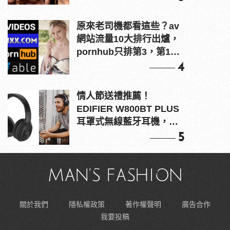
原來老司機都看這些？av
網站流量10大排行出爐，
pornhub只排第3，第1名
竟是他？
4
情人節送禮推薦！
EDIFIER W800BT PLUS
耳罩式無線藍牙耳機，在
耳邊傾訴甜言蜜語
5
關於我們
隱私權政策
著作權聲明
廣告合作
我要投稿