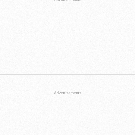
Advertisements