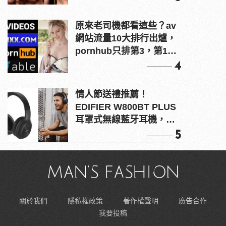
原來老司機都看這些？av
網站流量10大排行出爐，
pornhub只排第3，第1名
竟是他？
4
情人節送禮推薦！
EDIFIER W800BT PLUS
耳罩式無線藍牙耳機，在
耳邊傾訴甜言蜜語
5
關於我們
隱私權政策
著作權聲明
廣告合作
我要投稿