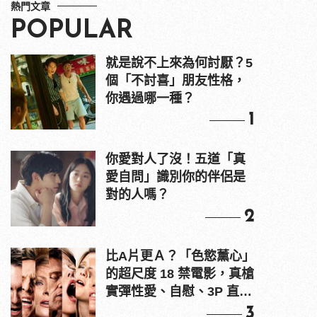
熱門文章
POPULAR
就是說不上來為何討厭？5
個「不討喜」朋友性格，
你遇過哪一種？
1
你愛對人了沒！五道「真
愛自問」識別你的伴侶是
對的人嗎？
2
比A片更Ａ？「色慾薰心」
的超尺度 18 禁電影，真槍
實彈性愛、自慰、3P 直接
上！
3