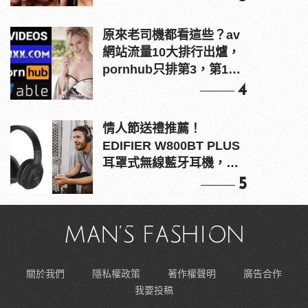
原來老司機都看這些？av
網站流量10大排行出爐，
pornhub只排第3，第1名
竟是他？
4
情人節送禮推薦！
EDIFIER W800BT PLUS
耳罩式無線藍牙耳機，在
耳邊傾訴甜言蜜語
5
關於我們
隱私權政策
著作權聲明
廣告合作
我要投稿