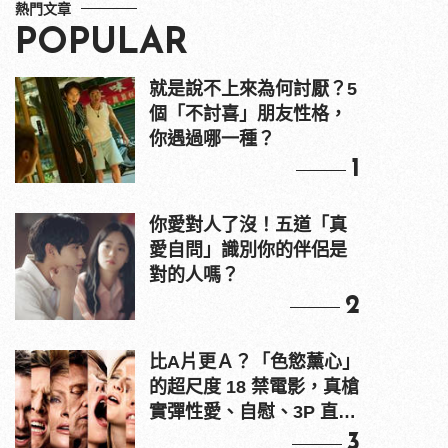
熱門文章
POPULAR
就是說不上來為何討厭？5
個「不討喜」朋友性格，
你遇過哪一種？
1
你愛對人了沒！五道「真
愛自問」識別你的伴侶是
對的人嗎？
2
比A片更Ａ？「色慾薰心」
的超尺度 18 禁電影，真槍
實彈性愛、自慰、3P 直接
上！
3