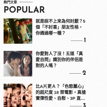
熱門文章
POPULAR
就是說不上來為何討厭？5
個「不討喜」朋友性格，
你遇過哪一種？
1
你愛對人了沒！五道「真
愛自問」識別你的伴侶是
對的人嗎？
2
比A片更Ａ？「色慾薰心」
的超尺度 18 禁電影，真槍
實彈性愛、自慰、3P 直接
上！
3