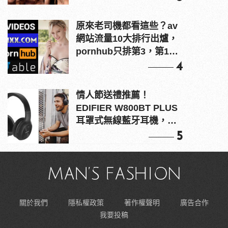
原來老司機都看這些？av
網站流量10大排行出爐，
pornhub只排第3，第1名
竟是他？
4
情人節送禮推薦！
EDIFIER W800BT PLUS
耳罩式無線藍牙耳機，在
耳邊傾訴甜言蜜語
5
關於我們
隱私權政策
著作權聲明
廣告合作
我要投稿