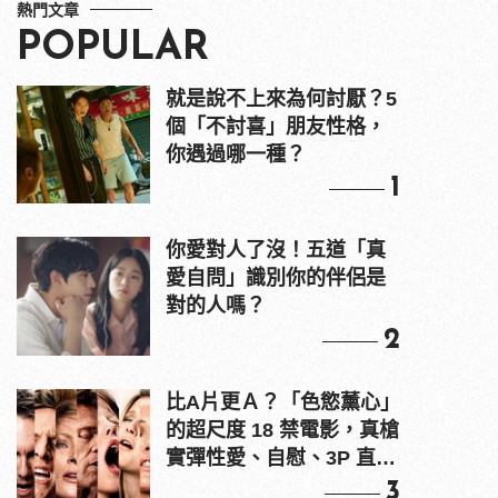
熱門文章
POPULAR
就是說不上來為何討厭？5
個「不討喜」朋友性格，
你遇過哪一種？
1
你愛對人了沒！五道「真
愛自問」識別你的伴侶是
對的人嗎？
2
比A片更Ａ？「色慾薰心」
的超尺度 18 禁電影，真槍
實彈性愛、自慰、3P 直接
上！
3