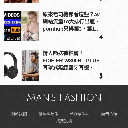
原來老司機都看這些？av
網站流量10大排行出爐，
pornhub只排第3，第1名
竟是他？
4
情人節送禮推薦！
EDIFIER W800BT PLUS
耳罩式無線藍牙耳機，在
耳邊傾訴甜言蜜語
5
關於我們
隱私權政策
著作權聲明
廣告合作
我要投稿