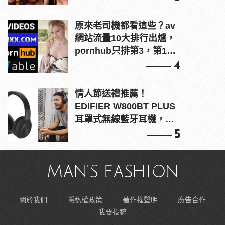
原來老司機都看這些？av
網站流量10大排行出爐，
pornhub只排第3，第1名
竟是他？
4
情人節送禮推薦！
EDIFIER W800BT PLUS
耳罩式無線藍牙耳機，在
耳邊傾訴甜言蜜語
5
關於我們
隱私權政策
著作權聲明
廣告合作
我要投稿