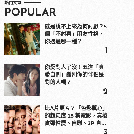
熱門文章
POPULAR
就是說不上來為何討厭？5
個「不討喜」朋友性格，
你遇過哪一種？
1
你愛對人了沒！五道「真
愛自問」識別你的伴侶是
對的人嗎？
2
比A片更Ａ？「色慾薰心」
的超尺度 18 禁電影，真槍
實彈性愛、自慰、3P 直接
上！
3