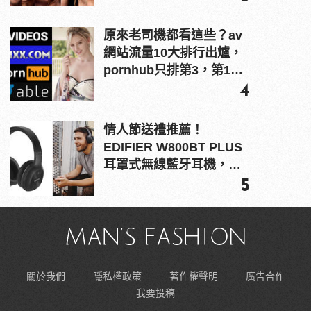
原來老司機都看這些？av
網站流量10大排行出爐，
pornhub只排第3，第1名
竟是他？
4
情人節送禮推薦！
EDIFIER W800BT PLUS
耳罩式無線藍牙耳機，在
耳邊傾訴甜言蜜語
5
關於我們
隱私權政策
著作權聲明
廣告合作
我要投稿