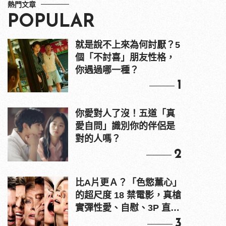
熱門文章
POPULAR
就是說不上來為何討厭？5
個「不討喜」朋友性格，
你遇過哪一種？
1
你愛對人了沒！五道「真
愛自問」識別你的伴侶是
對的人嗎？
2
比A片更Ａ？「色慾薰心」
的超尺度 18 禁電影，真槍
實彈性愛、自慰、3P 直接
上！
3