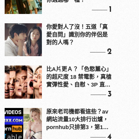
你遇過哪一種？
1
你愛對人了沒！五道「真
愛自問」識別你的伴侶是
對的人嗎？
2
比A片更Ａ？「色慾薰心」
的超尺度 18 禁電影，真槍
實彈性愛、自慰、3P 直接
上！
3
原來老司機都看這些？av
網站流量10大排行出爐，
pornhub只排第3，第1名
竟是他？
4