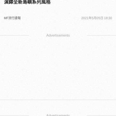
演繹全新島嶼系列風格
MF流行速報
2021年5月05日 18:30
Advertisements
Advertisements