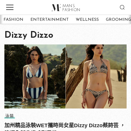
FASHION
ENTERTAINMENT
WELLNESS
GROOMING
Dizzy Dizzo
泳裝
加州精品泳裝WET攜時尚女星Dizzy Dizzo蔡詩芸 ，