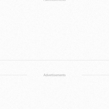
Advertisements