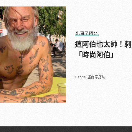
出事了阿北
這阿伯也太帥！刺青男
「時尚阿伯」
Dappei 服飾穿搭誌