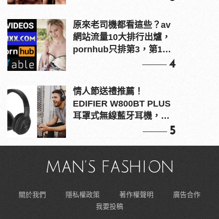
原來老司機都看這些？av
網站流量10大排行出爐，
pornhub只排第3，第1名
竟是他？
4
情人節送禮推薦！
EDIFIER W800BT PLUS
耳罩式無線藍牙耳機，在
耳邊傾訴甜言蜜語
5
關於我們
隱私權政策
著作權聲明
廣告合作
我要投稿