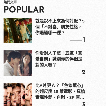
熱門文章
POPULAR
就是說不上來為何討厭？5
個「不討喜」朋友性格，
你遇過哪一種？
1
你愛對人了沒！五道「真
愛自問」識別你的伴侶是
對的人嗎？
2
比A片更Ａ？「色慾薰心」
的超尺度 18 禁電影，真槍
實彈性愛、自慰、3P 直接
上！
3