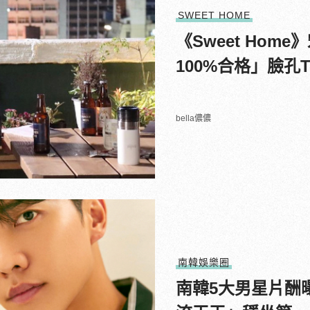
SWEET HOME
《Sweet Ho
100%合格」臉孔
bella儂儂
南韓娛樂圈
南韓5大男星片酬