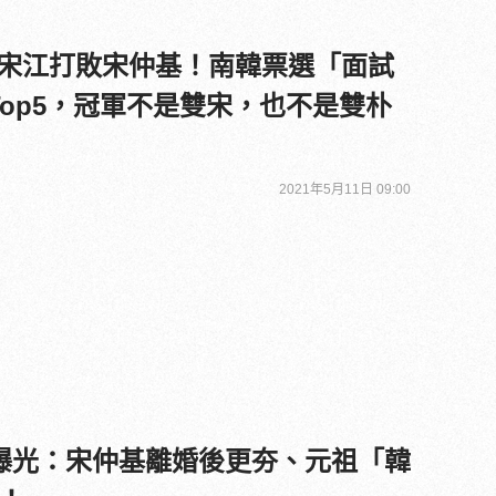
me》宋江打敗宋仲基！南韓票選「面試
Top5，冠軍不是雙宋，也不是雙朴
2021年5月11日 09:00
曝光：宋仲基離婚後更夯、元祖「韓