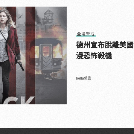
全境警戒
德州宣布脫離美國
漫恐怖殺機
bella儂儂