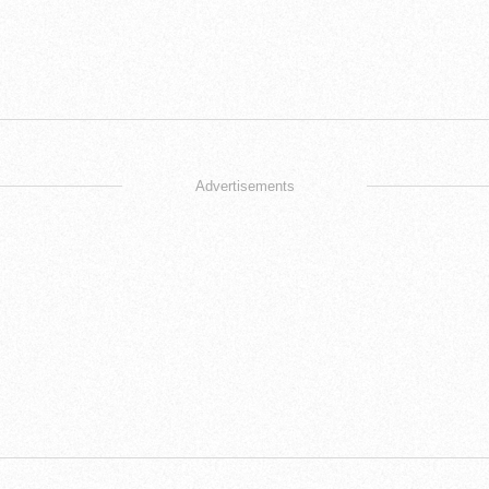
Advertisements