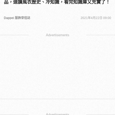
品，速讀風衣歷史、冷知識，看完知識庫又充實了！
Dappei 服飾穿搭誌
2021年4月22日 09:00
Advertisements
Advertisements