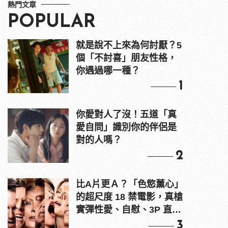
熱門文章
POPULAR
就是說不上來為何討厭？5
個「不討喜」朋友性格，
你遇過哪一種？
1
你愛對人了沒！五道「真
愛自問」識別你的伴侶是
對的人嗎？
2
比A片更Ａ？「色慾薰心」
的超尺度 18 禁電影，真槍
實彈性愛、自慰、3P 直接
上！
3