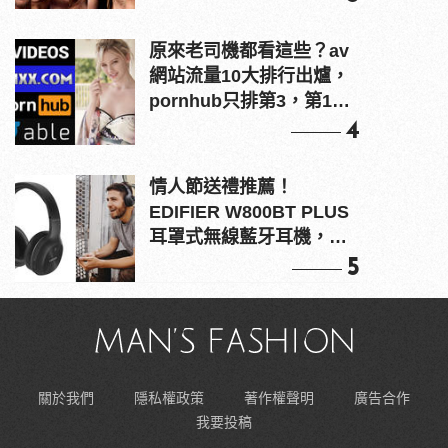
原來老司機都看這些？av
網站流量10大排行出爐，
pornhub只排第3，第1名
竟是他？
4
情人節送禮推薦！
EDIFIER W800BT PLUS
耳罩式無線藍牙耳機，在
耳邊傾訴甜言蜜語
5
關於我們
隱私權政策
著作權聲明
廣告合作
我要投稿