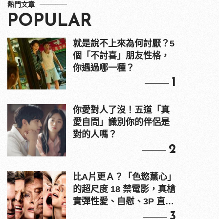
熱門文章
POPULAR
就是說不上來為何討厭？5
個「不討喜」朋友性格，
你遇過哪一種？
1
你愛對人了沒！五道「真
愛自問」識別你的伴侶是
對的人嗎？
2
比A片更Ａ？「色慾薰心」
的超尺度 18 禁電影，真槍
實彈性愛、自慰、3P 直接
上！
3