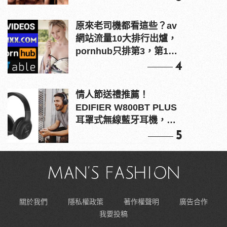
原來老司機都看這些？av
網站流量10大排行出爐，
pornhub只排第3，第1名
竟是他？
4
情人節送禮推薦！
EDIFIER W800BT PLUS
耳罩式無線藍牙耳機，在
耳邊傾訴甜言蜜語
5
關於我們
隱私權政策
著作權聲明
廣告合作
我要投稿