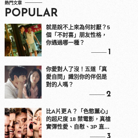
熱門文章
POPULAR
就是說不上來為何討厭？5
個「不討喜」朋友性格，
你遇過哪一種？
1
你愛對人了沒！五道「真
愛自問」識別你的伴侶是
對的人嗎？
2
比A片更Ａ？「色慾薰心」
的超尺度 18 禁電影，真槍
實彈性愛、自慰、3P 直接
上！
3