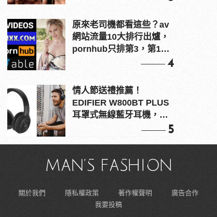
原來老司機都看這些？av
網站流量10大排行出爐，
pornhub只排第3，第1名
竟是他？
4
情人節送禮推薦！
EDIFIER W800BT PLUS
耳罩式無線藍牙耳機，在
耳邊傾訴甜言蜜語
5
關於我們
隱私權政策
著作權聲明
廣告合作
我要投稿