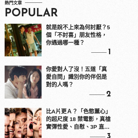
熱門文章
POPULAR
就是說不上來為何討厭？5
個「不討喜」朋友性格，
你遇過哪一種？
1
你愛對人了沒！五道「真
愛自問」識別你的伴侶是
對的人嗎？
2
比A片更Ａ？「色慾薰心」
的超尺度 18 禁電影，真槍
實彈性愛、自慰、3P 直接
上！
3