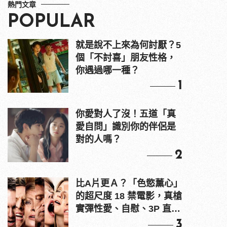
熱門文章
POPULAR
就是說不上來為何討厭？5
個「不討喜」朋友性格，
你遇過哪一種？
1
你愛對人了沒！五道「真
愛自問」識別你的伴侶是
對的人嗎？
2
比A片更Ａ？「色慾薰心」
的超尺度 18 禁電影，真槍
實彈性愛、自慰、3P 直接
上！
3