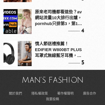
原來老司機都看這些？av
網站流量10大排行出爐，
pornhub只排第3，第1名
竟是他？
4
情人節送禮推薦！
EDIFIER W800BT PLUS
耳罩式無線藍牙耳機，在
耳邊傾訴甜言蜜語
5
關於我們
隱私權政策
著作權聲明
廣告合作
我要投稿