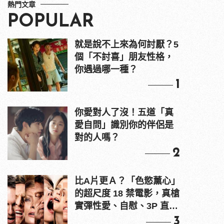
熱門文章
POPULAR
就是說不上來為何討厭？5
個「不討喜」朋友性格，
你遇過哪一種？
1
你愛對人了沒！五道「真
愛自問」識別你的伴侶是
對的人嗎？
2
比A片更Ａ？「色慾薰心」
的超尺度 18 禁電影，真槍
實彈性愛、自慰、3P 直接
上！
3