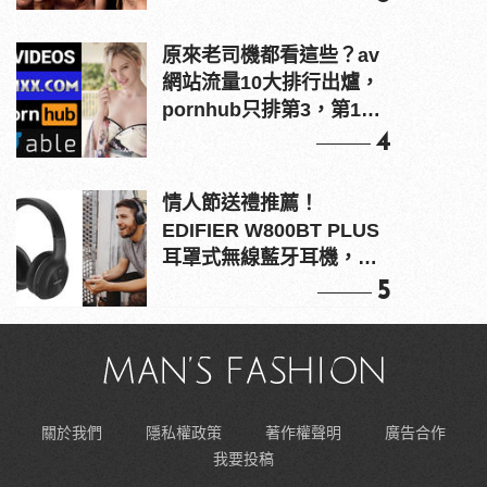
原來老司機都看這些？av
網站流量10大排行出爐，
pornhub只排第3，第1名
竟是他？
4
情人節送禮推薦！
EDIFIER W800BT PLUS
耳罩式無線藍牙耳機，在
耳邊傾訴甜言蜜語
5
關於我們
隱私權政策
著作權聲明
廣告合作
我要投稿