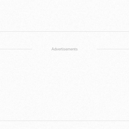
Advertisements