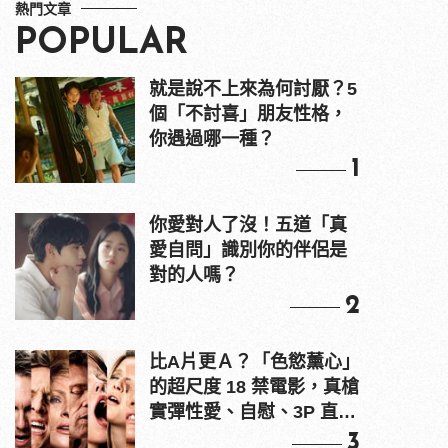
熱門文章
POPULAR
就是說不上來為何討厭？5
個「不討喜」朋友性格，
你遇過哪一種？
1
你愛對人了沒！五道「真
愛自問」識別你的伴侶是
對的人嗎？
2
比A片更Ａ？「色慾薰心」
的超尺度 18 禁電影，真槍
實彈性愛、自慰、3P 直接
上！
3