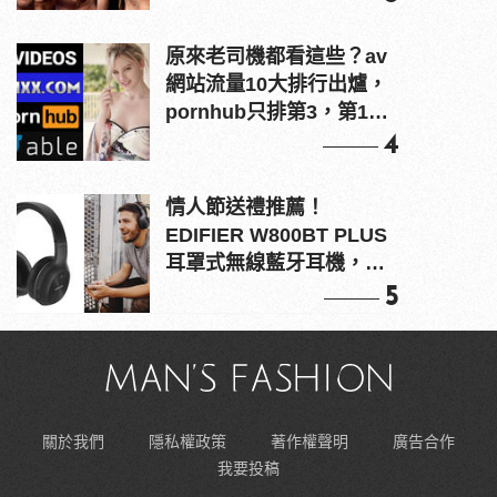
原來老司機都看這些？av
網站流量10大排行出爐，
pornhub只排第3，第1名
竟是他？
4
情人節送禮推薦！
EDIFIER W800BT PLUS
耳罩式無線藍牙耳機，在
耳邊傾訴甜言蜜語
5
關於我們
隱私權政策
著作權聲明
廣告合作
我要投稿