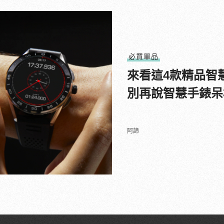
必買單品
來看這4款精品智
別再說智慧手錶呆
阿諦