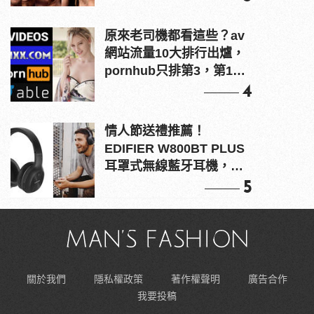
原來老司機都看這些？av
網站流量10大排行出爐，
pornhub只排第3，第1名
竟是他？
4
情人節送禮推薦！
EDIFIER W800BT PLUS
耳罩式無線藍牙耳機，在
耳邊傾訴甜言蜜語
5
關於我們
隱私權政策
著作權聲明
廣告合作
我要投稿