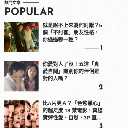
熱門文章
POPULAR
就是說不上來為何討厭？5
個「不討喜」朋友性格，
你遇過哪一種？
1
你愛對人了沒！五道「真
愛自問」識別你的伴侶是
對的人嗎？
2
比A片更Ａ？「色慾薰心」
的超尺度 18 禁電影，真槍
實彈性愛、自慰、3P 直接
上！
3