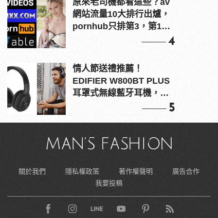
原來老司機都看這些？av
網站流量10大排行出爐，
pornhub只排第3，第1名
竟是他？
4
情人節送禮推薦！
EDIFIER W800BT PLUS
耳罩式無線藍牙耳機，在
耳邊傾訴甜言蜜語
5
關於我們
隱私權政策
著作權聲明
廣告合作
我要投稿