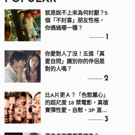
就是說不上來為何討厭？5
個「不討喜」朋友性格，
你遇過哪一種？
1
你愛對人了沒！五道「真
愛自問」識別你的伴侶是
對的人嗎？
2
比A片更Ａ？「色慾薰心」
的超尺度 18 禁電影，真槍
實彈性愛、自慰、3P 直接
上！
3