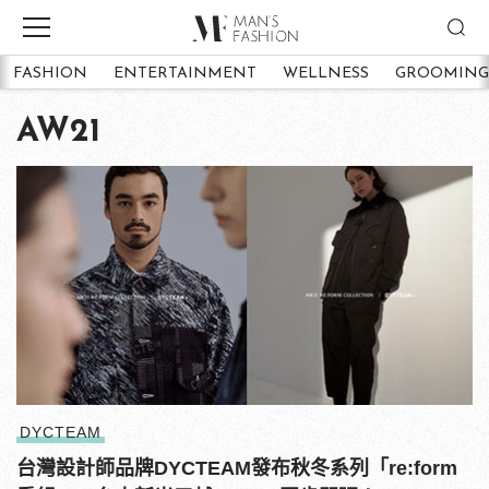
FASHION
ENTERTAINMENT
WELLNESS
GROOMING
AW21
DYCTEAM
台灣設計師品牌DYCTEAM發布秋冬系列「re:form