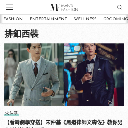
FASHION
ENTERTAINMENT
WELLNESS
GROOMING
排釦西裝
宋仲基
【看韓劇學穿搭】宋仲基《黑道律師文森佐》教你男