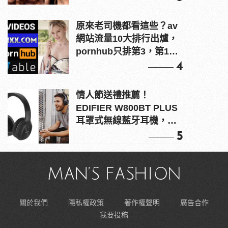
原來老司機都看這些？av
網站流量10大排行出爐，
pornhub只排第3，第1名
竟是他？
4
情人節送禮推薦！
EDIFIER W800BT PLUS
耳罩式無線藍牙耳機，在
耳邊傾訴甜言蜜語
5
關於我們
隱私權政策
著作權聲明
廣告合作
我要投稿