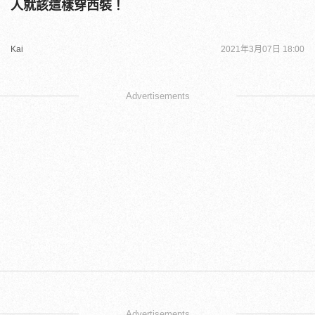
人就該這樣穿西裝！
Kai
2021年3月07日 18:00
Advertisements
Advertisements