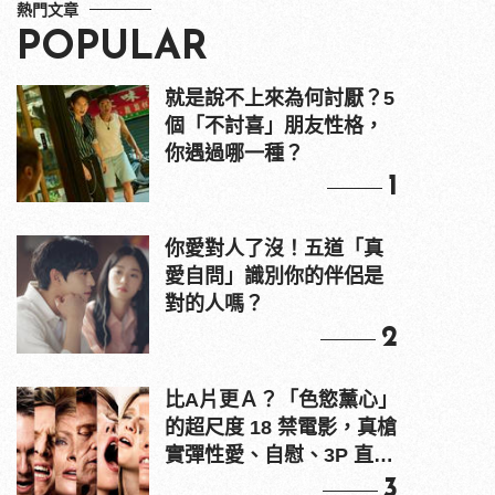
熱門文章
POPULAR
就是說不上來為何討厭？5
個「不討喜」朋友性格，
你遇過哪一種？
1
你愛對人了沒！五道「真
愛自問」識別你的伴侶是
對的人嗎？
2
比A片更Ａ？「色慾薰心」
的超尺度 18 禁電影，真槍
實彈性愛、自慰、3P 直接
上！
3