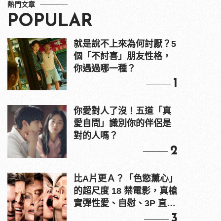
熱門文章
POPULAR
就是說不上來為何討厭？5
個「不討喜」朋友性格，
你遇過哪一種？
1
你愛對人了沒！五道「真
愛自問」識別你的伴侶是
對的人嗎？
2
比A片更Ａ？「色慾薰心」
的超尺度 18 禁電影，真槍
實彈性愛、自慰、3P 直接
上！
3