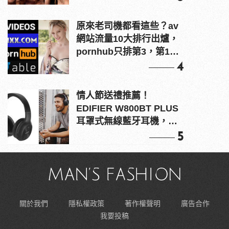
原來老司機都看這些？av
網站流量10大排行出爐，
pornhub只排第3，第1名
竟是他？
4
情人節送禮推薦！
EDIFIER W800BT PLUS
耳罩式無線藍牙耳機，在
耳邊傾訴甜言蜜語
5
關於我們
隱私權政策
著作權聲明
廣告合作
我要投稿