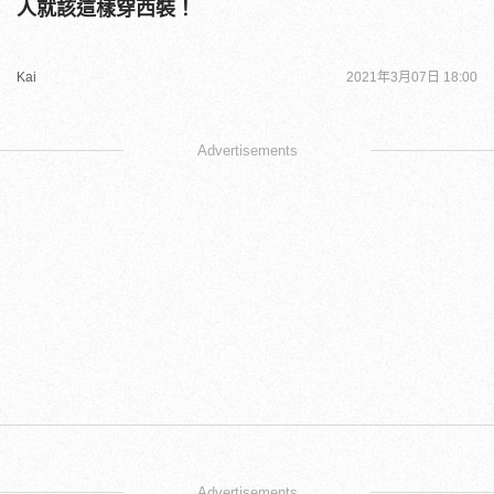
人就該這樣穿西裝！
Kai
2021年3月07日 18:00
Advertisements
Advertisements