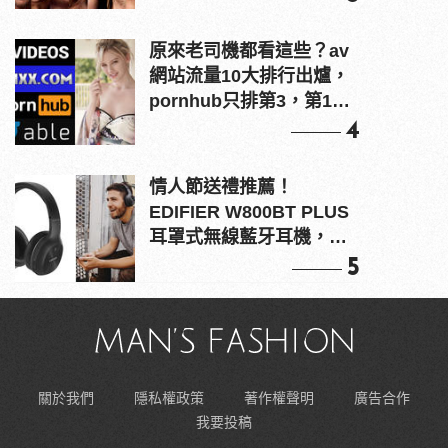
原來老司機都看這些？av
網站流量10大排行出爐，
pornhub只排第3，第1名
竟是他？
4
情人節送禮推薦！
EDIFIER W800BT PLUS
耳罩式無線藍牙耳機，在
耳邊傾訴甜言蜜語
5
關於我們
隱私權政策
著作權聲明
廣告合作
我要投稿