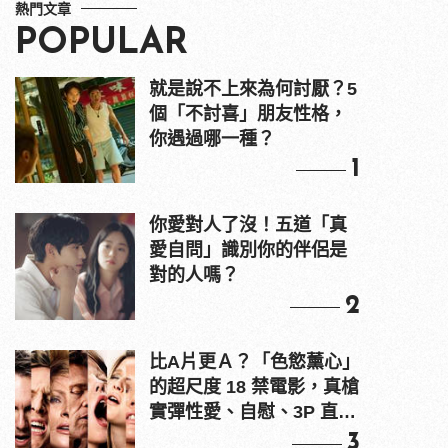
熱門文章
POPULAR
就是說不上來為何討厭？5
個「不討喜」朋友性格，
你遇過哪一種？
1
你愛對人了沒！五道「真
愛自問」識別你的伴侶是
對的人嗎？
2
比A片更Ａ？「色慾薰心」
的超尺度 18 禁電影，真槍
實彈性愛、自慰、3P 直接
上！
3