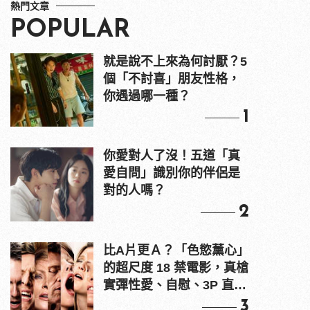
熱門文章
POPULAR
就是說不上來為何討厭？5
個「不討喜」朋友性格，
你遇過哪一種？
1
你愛對人了沒！五道「真
愛自問」識別你的伴侶是
對的人嗎？
2
比A片更Ａ？「色慾薰心」
的超尺度 18 禁電影，真槍
實彈性愛、自慰、3P 直接
上！
3