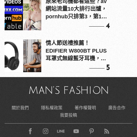
原來老司機都看這些？av
網站流量10大排行出爐，
pornhub只排第3，第1名
竟是他？
4
情人節送禮推薦！
EDIFIER W800BT PLUS
耳罩式無線藍牙耳機，在
耳邊傾訴甜言蜜語
5
關於我們
隱私權政策
著作權聲明
廣告合作
我要投稿