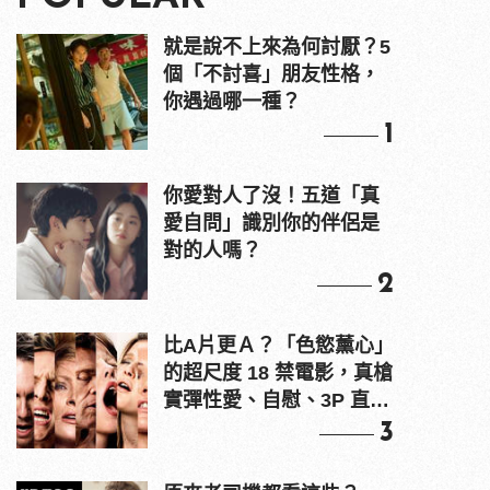
就是說不上來為何討厭？5
個「不討喜」朋友性格，
你遇過哪一種？
1
你愛對人了沒！五道「真
愛自問」識別你的伴侶是
對的人嗎？
2
比A片更Ａ？「色慾薰心」
的超尺度 18 禁電影，真槍
實彈性愛、自慰、3P 直接
上！
3