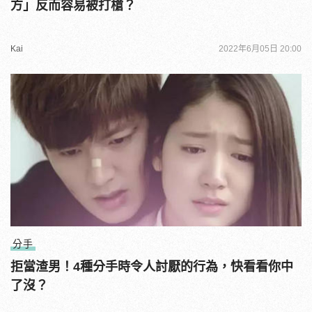
方」反而容易被打槍？
Kai
2022年6月05日 20:00
分手
拒當渣男！4種分手時令人討厭的行為，快看看你中
了沒？