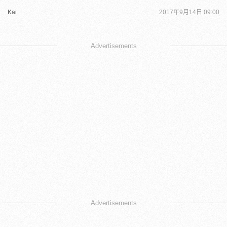
Kai
2017年9月14日 09:00
Advertisements
Advertisements