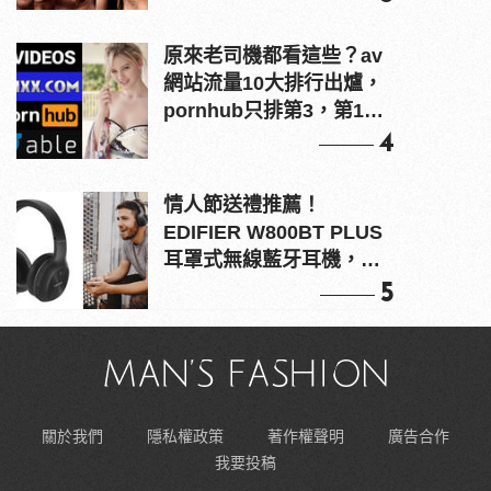
原來老司機都看這些？av
網站流量10大排行出爐，
pornhub只排第3，第1名
竟是他？
4
情人節送禮推薦！
EDIFIER W800BT PLUS
耳罩式無線藍牙耳機，在
耳邊傾訴甜言蜜語
5
關於我們
隱私權政策
著作權聲明
廣告合作
我要投稿