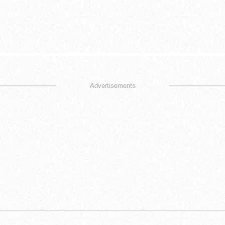
Advertisements